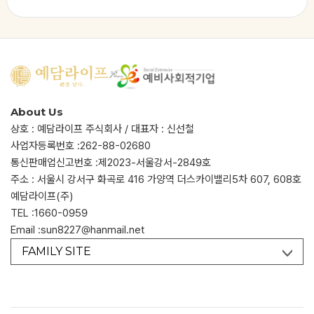
개정할 수 있습니다.

나. 회사가 본 약관을 개정하는 경우에는 개정된 약관을 예
담라이프 에 공지하며, 고객이 별도의 이의를 제기하지 않는 
한에 있어서 개정된 약관을 적용합니다.

제 4 조 (약관의 준칙)

가. 고객이 "개인정보의 제공 및 활용 동의서"에 동의한 경
우에 한해 "개인정보의 제공 및 활용 동의서"에 명시된 사항
이 본 약관과 다를 경우 "개인정보의 제공 및 활용 동의
서"를 우선 적용합니다. 단, "개인정보의 제공 및 활용 동의
About Us
서"에 명시되지 않은 사항이 있을 경우에 한해 본 약관의 조
항을 적용합니다.

상호 : 예담라이프 주식회사 / 대표자 : 신선철
나. 본 약관 및 "개인정보의 제공 및 활용 동의서"에 명시되
사업자등록번호 :
262-88-02680
지 않은 사항은 관계 법령의 규정에 따릅니다.

통신판매업신고번호 :
제2023-서울강서-2849호
제 5 조 (용어의 정의)

주소 : 서울시 강서구 화곡로 416 가양역 더스카이밸리5차 607, 608호
가. 본 약관에서 사용하는 용어의 정의는 다음과 같습니다.

1) 서비스: 회사가 예담라이프 에서 제공하는 인터넷상의 모
예담라이프(주)
든 서비스

TEL :
1660-0959
2) 이용계약: 회사가 운영하는 예담라이프 의 서비스를 제
공받기 위하여 이용자가 본 약관에 동의, 개인 신상정보의 
Email :
sun8227@hanmail.net
제공등을 절차에 따라 가입하여 예담라이프 의 고객이 되는 
것

FAMILY SITE
3) 이용신청: 예담라이프 의 서비스 이용을 신청하는 것

4) 고객: 회사와 서비스 이용계약을 체결한 자

5) 이용계약의 종료: 회사 또는 고객이 이용계약 성립후 회
사가 제공하는 서비스의 제공을 완료 받았을 경우에 자동 종
료됩니다.
